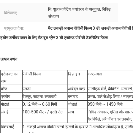
नि: शुल्क कोटिंग, पर्यावरण के अनुकूल, निविड़
विशेषताएं:
अंधकार
प्रमुखता देना:
मैट लकड़ी अनाज पीवीसी फिल्म 3 डी
,
लकड़ी अनाज पीवीसी फ
इंडोर फर्नीचर कवर के लिए मैट वुड ग्रेन 3 डी एम्बॉस्ड पीवीसी डेकोरेटिव फिल्म
उत्पाद वर्णन
प्रोडक्ट का
पीवीसी फिल्म
डिज़ाइन
काष्ठमयता
नाम
ब्रैंड
एलडी
आवेदन पत्र
एमडीएफ बोर्ड, कैबिनेट, अलमारी
प्रयोग
वैक्यूम, फाड़ना, सजावटी
बनावट
उभरा, पाले सेओढ़ लिया / नक़्क़ा
मोटाई
0.12 मिमी ~ 0.60 मिमी
चौड़ाई
850 मिमी ~ 1450 मिमी
लंबाई
100-500 मीटर / प्रति रोल
लाभ
निविड़ अंधकार, एसिड और क्षार प
गैर विषैले, लंबे जीवन का उपयोग
विशेषताएँ
1. लकड़ी अनाज पीवीसी पन्नी झिल्ली के दरवाजे में अत्यधिक लोकप्रिय है, एमडीए