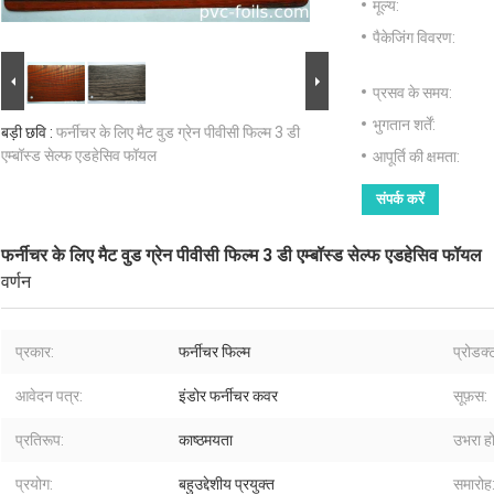
मूल्य:
पैकेजिंग विवरण:
प्रसव के समय:
भुगतान शर्तें:
बड़ी छवि :
फर्नीचर के लिए मैट वुड ग्रेन पीवीसी फिल्म 3 डी
एम्बॉस्ड सेल्फ एडहेसिव फॉयल
आपूर्ति की क्षमता:
संपर्क करें
फर्नीचर के लिए मैट वुड ग्रेन पीवीसी फिल्म 3 डी एम्बॉस्ड सेल्फ एडहेसिव फॉयल
वर्णन
प्रकार:
फर्नीचर फिल्म
प्रोडक्
आवेदन पत्र:
इंडोर फर्नीचर कवर
सूफ़स:
प्रतिरूप:
काष्ठमयता
उभरा हो
प्रयोग:
बहुउद्देशीय प्रयुक्त
समारोह