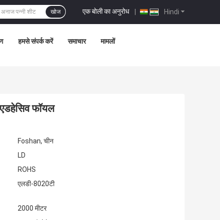
एक बोली का अनुरोध
|
Hindi
खोज
रण
हमसे संपर्क करें
समाचार
मामलों
्फ एडहेसिव फॉयल
Foshan, चीन
LD
ROHS
एलडी-8020टी
2000 मीटर