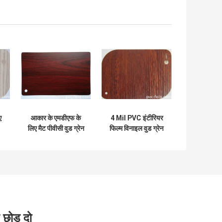
ए
आकार के एमडीएफ के
4 Mil PVC इंटीरियर
लिए मैट पीवीसी वुड ग्रेन
फिल्म विनाइल वुड ग्रेन
सरफेस विनाइल रोल
फर्नीचर सरफेस रैपिंग
एडहेसिव
 छोड़ दो