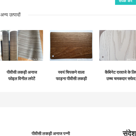
अन्य उत्पादों
पीवीसी लकड़ी अनाज
स्वयं चिपकने वाला
कैबिनेट दरवाजे के लि
फोइल विनील लपेटें
फाड़ना पीवीसी लकड़ी
उच्च चमकदार सफेद
1400 मिमी चौड़ा कवर
अनाज पन्नी अखरोट
पीवीसी लकड़ी अनाज
उभरा कैबिनेट:
लकड़ी;
फोइल सजावट
संदेश
पीवीसी लकड़ी अनाज पन्नी