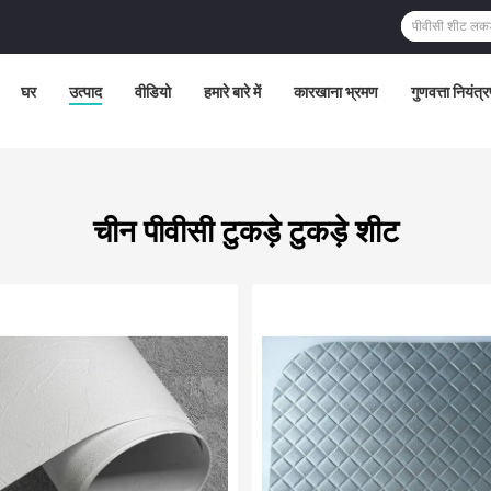
घर
उत्पाद
वीडियो
हमारे बारे में
कारखाना भ्रमण
गुणवत्ता नियंत्
चीन पीवीसी टुकड़े टुकड़े शीट