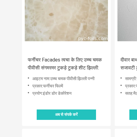
फर्नीचर Facades त्वचा के लिए उच्च चमक
दीवार बा
पीवीसी संगमरमर टुकड़े टुकड़े शीट झिल्ली:
सजावटी टु
आइटम नाम:उच्च चमक पीवीसी झिल्ली पन्नी
सामग्री
प्रकार:फर्नीचर फिल्में
प्रकार:
प्रयोग:इंडोर डोर डेकोरेशन
सतह:मै
अब से संपर्क करें