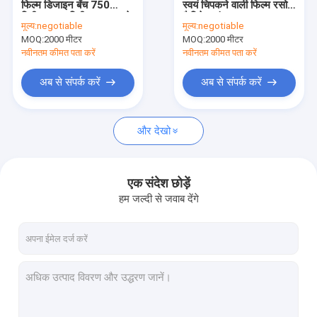
फिल्म डिजाइन बेंच 750
स्वयं चिपकने वाली फिल्म रसोई
पीवीसी सजावटी फिल्म
मिमी-1440 मिमी खाना पकाने
कैबिनेट संरक्षण
मूल्य:
negotiable
मूल्य:
negotiable
के लिए
MOQ:
पीवीसी स्वयं चिपकने वाली फिल्म
2000 मीटर
MOQ:
2000 मीटर
नवीनतम कीमत पता करें
नवीनतम कीमत पता करें
उच्च चमक पीवीसी फिल्म
अब से संपर्क करें
अब से संपर्क करें
संगमरमर प्रभाव फिल्म
और देखो
पीवीसी फर्नीचर फिल्म
पीवीसी टुकड़े टुकड़े शीट
एक संदेश छोड़ें
नरम पीवीसी पन्नी
हम जल्दी से जवाब देंगे
पीवीसी 3 डी झिल्ली पन्नी
पीवीसी झिल्ली फिल्म
दरवाजे के लिए पीवीसी झिल्ली पन्नी