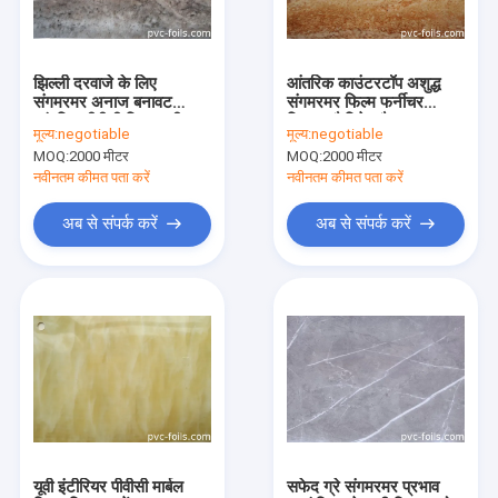
हमारे बारे में
कारखाना भ्रमण
झिल्ली दरवाजे के लिए
आंतरिक काउंटरटॉप अशुद्ध
संगमरमर अनाज बनावट
संगमरमर फिल्म फर्नीचर
गुणवत्ता नियंत्रण
आंतरिक पीवीसी फिल्म यूवी
स्टिकर कैबिनेट पैनल
मूल्य:
negotiable
मूल्य:
negotiable
प्रतिरोध
MOQ:
2000 मीटर
MOQ:
2000 मीटर
हमसे संपर्क करें
नवीनतम कीमत पता करें
नवीनतम कीमत पता करें
समाचार
अब से संपर्क करें
अब से संपर्क करें
मामलों
पीवीसी सजावटी पन्नी
पीवीसी फर्नीचर पन्नी
पीवीसी लकड़ी अनाज पन्नी
यूवी इंटीरियर पीवीसी मार्बल
सफेद ग्रे संगमरमर प्रभाव