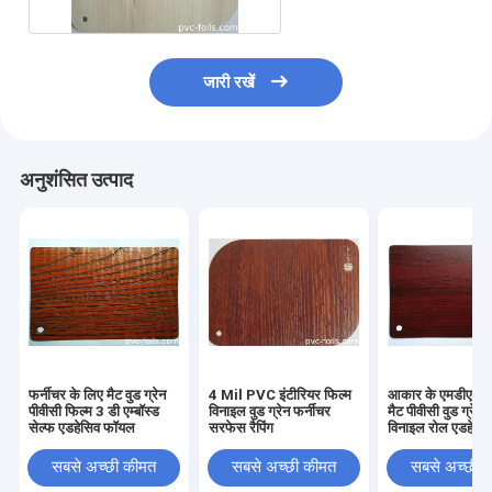
जारी रखें
अनुशंसित उत्पाद
फर्नीचर के लिए मैट वुड ग्रेन
4 Mil PVC इंटीरियर फिल्म
आकार के एमडीएफ क
पीवीसी फिल्म 3 डी एम्बॉस्ड
विनाइल वुड ग्रेन फर्नीचर
मैट पीवीसी वुड ग्रे
सेल्फ एडहेसिव फॉयल
सरफेस रैपिंग
विनाइल रोल एडहेसि
सबसे अच्छी कीमत
सबसे अच्छी कीमत
सबसे अच्छी 