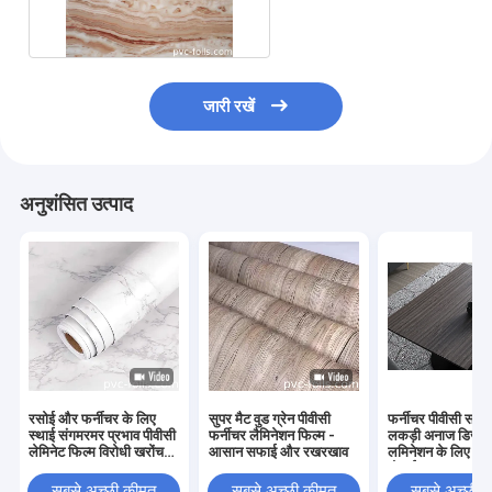
उच्च चमक पीवीसी फिल्म
जारी रखें
अनुशंसित उत्पाद
रसोई और फर्नीचर के लिए
सुपर मैट वुड ग्रेन पीवीसी
फर्नीचर पीवीसी सतह
स्थाई संगमरमर प्रभाव पीवीसी
फर्नीचर लैमिनेशन फिल्म -
लकड़ी अनाज डिजाइ
लेमिनेट फिल्म विरोधी खरोंच
आसान सफाई और रखरखाव
लमिनेशन के लिए कस
उच्च चमक खत्म
मोटाई
सबसे अच्छी कीमत
सबसे अच्छी कीमत
सबसे अच्छी 