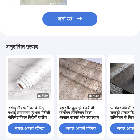
जारी रखें
अनुशंसित उत्पाद
रसोई और फर्नीचर के लिए
सुपर मैट वुड ग्रेन पीवीसी
फर्नीचर पीवीसी सतह
स्थाई संगमरमर प्रभाव पीवीसी
फर्नीचर लैमिनेशन फिल्म -
लकड़ी अनाज डिजाइ
लेमिनेट फिल्म विरोधी खरोंच
आसान सफाई और रखरखाव
लमिनेशन के लिए कस
उच्च चमक खत्म
मोटाई
सबसे अच्छी कीमत
सबसे अच्छी कीमत
सबसे अच्छी 