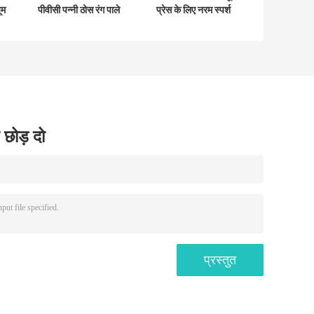
ूम
पीवीसी पन्नी ठोस रंग पाले
प्रेस के लिए नरम स्पर्श
सेओढ़ लिया लग रहा है
मैट पीवीसी सजावटी
फिल्म
 छोड़ दो