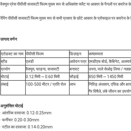
वैक्यूम प्रेस पीवीसी सजावटी फिल्म मुख्य रूप से अधिकांश फ्लैट या आकार के पैनलों पर कवरेज 
रैपिंग पीवीसी सजावटी फिल्म मुख्य रूप से सभी प्रकार के छोटे आकार के प्रोफाइल पर कवरेज क
उत्पाद वर्णन
प्रोडक्ट का नाम
पीवीसी फिल्म
डिज़ाइन
काष्ठमयता
ब्रैंड
एलडी
आवेदन पत्र
एमडीएफ बोर्ड, कैबिनेट, अलमार
प्रयोग
वैक्यूम, फाड़ना, सजावटी
बनावट
उभरा, पाले सेओढ़ लिया / नक़्क़
मोटाई
0.12 मिमी ~ 0.60 मिमी
चौड़ाई
850 मिमी ~ 1450 मिमी
लंबाई
100-500 मीटर / प्रति रोल
लाभ
निविड़ अंधकार, एसिड और क्षार
गैर विषैले, लंबे जीवन का उपयो
अनुशंसित मोटाई
· आंतरिक दरवाजा: 0.12-0.25mm
· फर्नीचर: 0.20-0.30mm
· स्टील का दरवाजा: 0.14-0.20mm